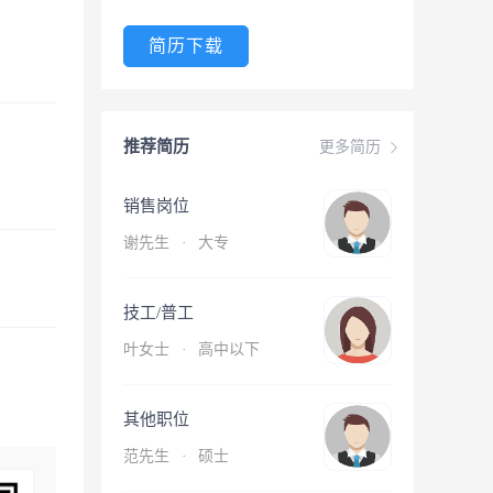
简历下载
推荐简历
更多简历
销售岗位
谢先生
·
大专
技工/普工
叶女士
·
高中以下
其他职位
范先生
·
硕士