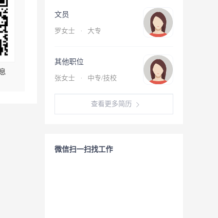
文员
罗女士
·
大专
其他职位
息
张女士
·
中专/技校
查看更多简历
微信扫一扫找工作