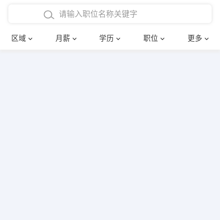
4000-5000元
本科
行政后勤
建筑装潢
确定
区域
月薪
学历
职位
更多
5000-8000元
硕士
销售岗位
教师
8000-12000元
博士
文员
护士
12000-20000元
财务会计
传单派发
其他
超市零售
促销导购
网络IT
保健按摩
快递员
前台接待
收银员
技术员/工程师
水电/机修
部门经理